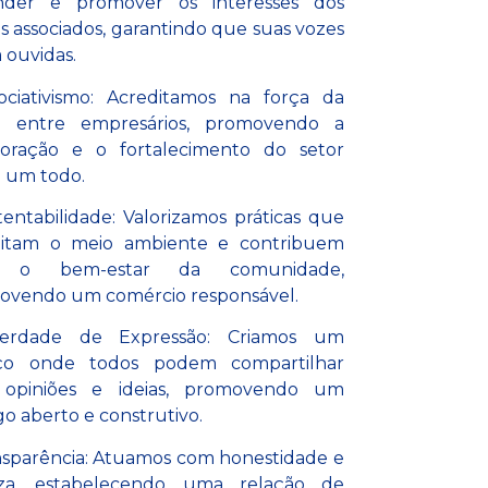
nder e promover os interesses dos
s associados, garantindo que suas vozes
 ouvidas.
ociativismo: Acreditamos na força da
o entre empresários, promovendo a
boração e o fortalecimento do setor
 um todo.
tentabilidade: Valorizamos práticas que
eitam o meio ambiente e contribuem
a o bem-estar da comunidade,
ovendo um comércio responsável.
berdade de Expressão: Criamos um
ço onde todos podem compartilhar
 opiniões e ideias, promovendo um
go aberto e construtivo.
nsparência: Atuamos com honestidade e
eza, estabelecendo uma relação de