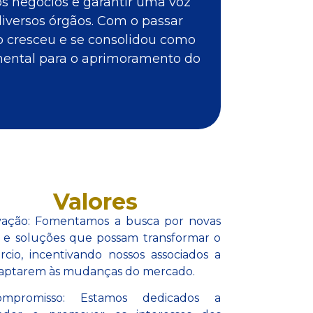
os negócios e garantir uma voz
diversos órgãos. Com o passar
o cresceu e se consolidou como
ental para o aprimoramento do
Valores
ovação: Fomentamos a busca por novas
s e soluções que possam transformar o
cio, incentivando nossos associados a
daptarem às mudanças do mercado.
mpromisso: Estamos dedicados a